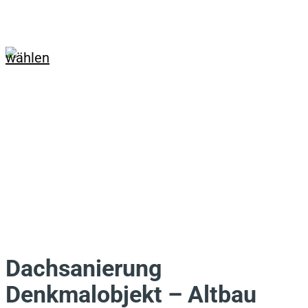
Skip
to
main
Menu
content
Dachsanierung
Denkmalobjekt – Altbau