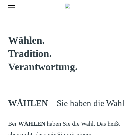
Menu
Skip
to
main
content
Wählen.
Tradition.
Verantwortung.
WÄHLEN
– Sie haben die Wahl
Bei
WÄHLEN
haben Sie die Wahl. Das heißt
aber nicht, dass wir Sie mit einem